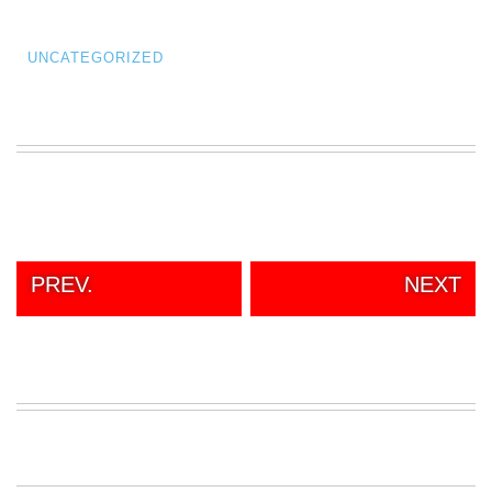
UNCATEGORIZED
PREV.
NEXT