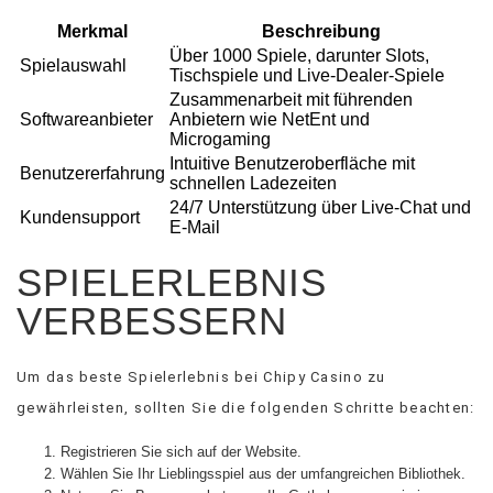
Merkmal
Beschreibung
Über 1000 Spiele, darunter Slots,
Spielauswahl
Tischspiele und Live-Dealer-Spiele
Zusammenarbeit mit führenden
Softwareanbieter
Anbietern wie NetEnt und
Microgaming
Intuitive Benutzeroberfläche mit
Benutzererfahrung
schnellen Ladezeiten
24/7 Unterstützung über Live-Chat und
Kundensupport
E-Mail
SPIELERLEBNIS
VERBESSERN
Um das beste Spielerlebnis bei Chipy Casino zu
gewährleisten, sollten Sie die folgenden Schritte beachten:
Registrieren Sie sich auf der Website.
Wählen Sie Ihr Lieblingsspiel aus der umfangreichen Bibliothek.