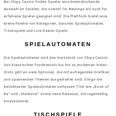
Bei Chipy Casino finden Spieler eine beeindruckende
VIEW
Auswahl an Spielen, die sowohl für Neulinge als auch für
ALL
»
erfahrene Spieler geeignet sind. Die Plattform bietet eine
breite Palette von Kategorien, darunter Spielautomaten,
Tischspiele und Live-Dealer-Spiele.
SPIELAUTOMATEN
Die Spielautomaten sind das Herzstück von Chipy Casino.
Von klassischen Früchteslots bis hin zu modernen Video-
Slots gibt es viele Optionen, die mit aufregenden Grafiken
und spannenden Themen ausgestattet sind. Einige der
beliebtesten Spielautomaten umfassen Titel wie „Book of
Ra“ und „Starburst“ sowie neue Releases, die regelmäßig
hinzukommen.
TISCHSPIELE