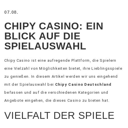
BEACH
07.08.
CREEPS
MERICAN
CHIPY CASINO: EIN
FACTS
BLICK AUF DIE
MEMORY
GLANDS
SPIELAUSWAHL
FOREVER
ALONE
Chipy Casino ist eine aufregende Plattform, die Spielern
SELFIES
WEDDING
eine Vielzahl von Möglichkeiten bietet, ihre Lieblingsspiele
UNVEILS
zu genießen. In diesem Artikel werden wir uns eingehend
DAMN
mit der Spielauswahl bei
Chipy Casino Deutschland
THAT
befassen und auf die verschiedenen Kategorien und
LOOKS
GOOD
Angebote eingehen, die dieses Casino zu bieten hat.
FREAKS
VIELFALT DER SPIELE
AWKWARD
MESSAGES
JAWDROPS